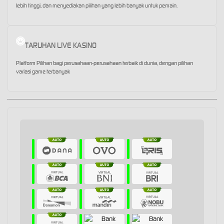
lebih tinggi, dan menyediakan pilihan yang lebih banyak untuk pemain.
TARUHAN LIVE KASINO
Platform Pilihan bagi perusahaan-perusahaan terbaik di dunia, dengan pilihan
variasi game terbanyak