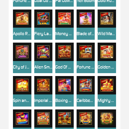
Fortune Jewels III
Goal Go Win
Pai Gow Ways
Yeti Boom
Gold Rush Cowboys
Apollo Ray of Luck
Fiery Lava
Money Empire
Blade of Fortune
Wild Mafia
City of Jewels
Alien Smash
God Of Wealth
Fortune Lions
Golden Horse Ride
Spin and Win
Imperial Majesty
Boxing Fury
Caribbean Riches
Mighty Sevens