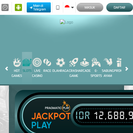
Main di
MASUK
DAFTAR
Telegram
HOT
SLOTS
LIVE
RACE
OLAHRAGA
CRASH
ARCADE
E-
SABUNG
PROMOSI
GAMES
CASINO
GAME
SPORTS
AYAM
IDR
12,688,
JACKPOT
PLAY