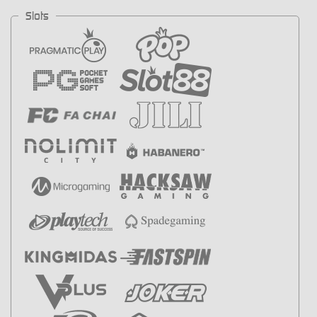
Slots