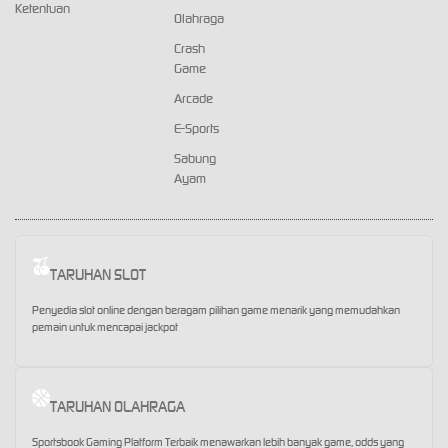
Ketentuan
Olahraga
Crash
Game
Arcade
E-Sports
Sabung
Ayam
TARUHAN SLOT
Penyedia slot online dengan beragam pilihan game menarik yang memudahkan
pemain untuk mencapai jackpot
TARUHAN OLAHRAGA
Sportsbook Gaming Platform Terbaik menawarkan lebih banyak game, odds yang