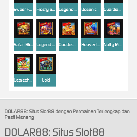
Sweet Frenzy
Frosty and Flamy
Legend Of Eagle
Oceanic Melodies
Guardian of the Museum
Safari Blitz
Legend of Nian
Goddess Of Egypt
Heavenly Fortunes
Nutty Riches
Leprechaun Bonanza
Loki
DOLAR88: Situs Slot88 dengan Permainan Terlengkap dan
Pasti Menang
DOLAR88: Situs Slot88