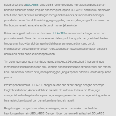
Selamat datang di
DOLAR88
, situs slot88 terkemuka yang menawarkan pengalaman
bermain slot online paling lengkap dan menguntungkan. DOLAR88 hadir untuk menjawab
kebutuhan para pencinta slot dengan menyediakan koleksi permainan dari berbagai
provider ternama. Dari slot klasik hingga yang paling modern, dengan grafik menawan dan
fitur bonus menarik, semua tersedia untuk memanjakan Anda.
Untuk meningkatkan keseruan bermain,
DOLAR 88
menawarkan berbagai bonus dan
promosi menarik. Mulai dari bonus selamat datang untuk anggota baru, cashback harian,
hingga event provider slot dengan hadiah besar, semuanya dirancang untuk
meningkatkan peluang kemenangan Anda. Jadi jangan lewatkan kesempatan emas ini
untuk memaksimalkan kemenangan Anda.
Tim dukungan pelanggan kami siap membantu Anda 24 jam sehari, 7 hari seminggu,
memastikan setiap pertanyaan atau kendala dapat diselesaikan dengan cepat dan ramah.
Kami memahami bahwa pelayanan pelanggan yang responsif adalah kunci dari kepuasan
pemain.
Proses pendaftaran di DOLAR88 sangat mudah dan cepat, hanya dengan beberapa
langkah sederhana, Anda sudah bisa memiliki akun dan mulai bermain. Kami juga
menyediakan berbagai metode pembayaran yang aman dan terpercaya, sehingga Anda
bisa melakukan deposit dan penarikan dana tanpa khawatir.
Bergabunglah dengan komunitas pemain yang sudah merasakan manfaat dan
keuntungan bermain di DOLAR88. Dengan ribuan pemain aktif setiap hari, DOLAR88