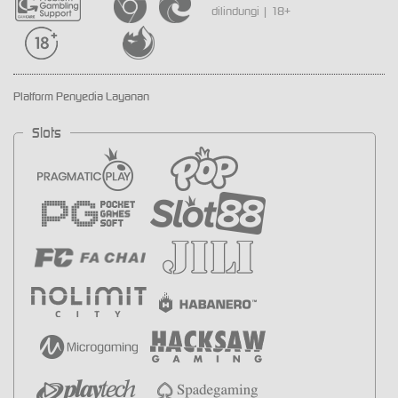
dilindungi | 18+
Platform Penyedia Layanan
Slots