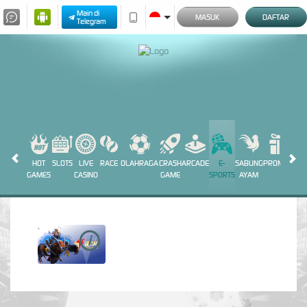
Main di
MASUK
DAFTAR
Telegram
HOT
SLOTS
LIVE
RACE
OLAHRAGA
CRASH
ARCADE
E-
SABUNG
PROMOSI
GAMES
CASINO
GAME
SPORTS
AYAM
i