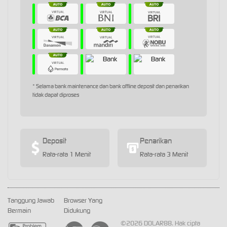
* Selama bank maintenance dan bank offline deposit dan penarikan
tidak dapat diproses
Deposit
Penarikan
Rata-rata 1 Menit
Rata-rata 3 Menit
Tanggung Jawab
Browser Yang
Bermain
Didukung
©2026 DOLAR88. Hak cipta