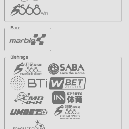
Race
Olahraga