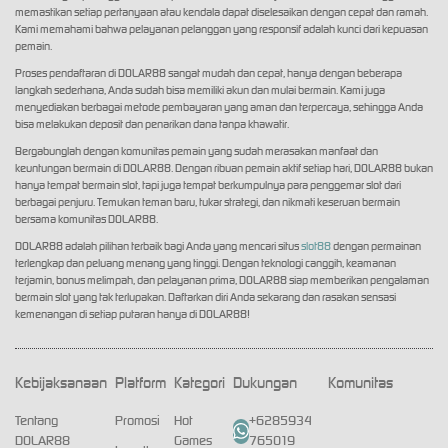
memastikan setiap pertanyaan atau kendala dapat diselesaikan dengan cepat dan ramah.
Kami memahami bahwa pelayanan pelanggan yang responsif adalah kunci dari kepuasan
pemain.
Proses pendaftaran di DOLAR88 sangat mudah dan cepat, hanya dengan beberapa
langkah sederhana, Anda sudah bisa memiliki akun dan mulai bermain. Kami juga
menyediakan berbagai metode pembayaran yang aman dan terpercaya, sehingga Anda
bisa melakukan deposit dan penarikan dana tanpa khawatir.
Bergabunglah dengan komunitas pemain yang sudah merasakan manfaat dan
keuntungan bermain di DOLAR88. Dengan ribuan pemain aktif setiap hari, DOLAR88 bukan
hanya tempat bermain slot, tapi juga tempat berkumpulnya para penggemar slot dari
berbagai penjuru. Temukan teman baru, tukar strategi, dan nikmati keseruan bermain
bersama komunitas DOLAR88.
DOLAR88 adalah pilihan terbaik bagi Anda yang mencari situs
slot88
dengan permainan
terlengkap dan peluang menang yang tinggi. Dengan teknologi canggih, keamanan
terjamin, bonus melimpah, dan pelayanan prima, DOLAR88 siap memberikan pengalaman
bermain slot yang tak terlupakan. Daftarkan diri Anda sekarang dan rasakan sensasi
kemenangan di setiap putaran hanya di DOLAR88!
Kebijaksanaan
Platform
Kategori
Dukungan
Komunitas
Tentang
Promosi
Hot
+6285934
DOLAR88
Games
765019