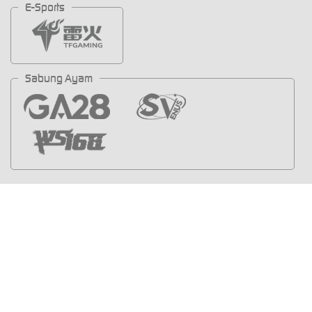
E-Sports
Sabung Ayam