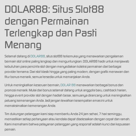
DOLAR88: Situs Slot88
dengan Permainan
Terlengkap dan Pasti
Menang
Selamat datang di
DOLAR88
, situs slot88 terkemuka yang menawarkan pengalaman
bermain slot online paling lengkap dan menguntungkan. DOLAR88 hadir untuk menjawab
kebutuhan para pencinta slot dengan menyediakan koleksi permainan dari berbagai
provider ternama. Dari slot klasik hingga yang paling modern, dengan grafik menawan dan
fitur bonus menarik, semua tersedia untuk memanjakan Anda.
Untuk meningkatkan keseruan bermain,
DOLAR 88
menawarkan berbagai bonus dan
promosi menarik. Mulai dari bonus selamat datang untuk anggota baru, cashback harian,
hingga event provider slot dengan hadiah besar, semuanya dirancang untuk meningkatkan
peluang kemenangan Anda. Jadi jangan lewatkan kesempatan emas ini untuk
memaksimalkan kemenangan Anda.
Tim dukungan pelanggan kami siap membantu Anda 24 jam sehari, 7 hari seminggu,
memastikan setiap pertanyaan atau kendala dapat diselesaikan dengan cepat dan ramah.
Kami memahami bahwa pelayanan pelanggan yang responsif adalah kunci dari kepuasan
pemain.