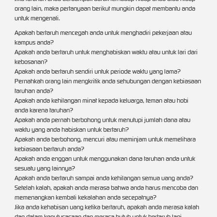
orang lain, maka pertanyaan berikut mungkin dapat membantu anda
untuk mengenali.
Apakah bertaruh mencegah anda untuk menghadiri pekerjaan atau
kampus anda?
Apakah anda bertaruh untuk menghabiskan waktu atau untuk lari dari
kebosanan?
Apakah anda bertaruh sendiri untuk periode waktu yang lama?
Pernahkah orang lain mengkritik anda sehubungan dengan kebiasaan
taruhan anda?
Apakah anda kehilangan minat kepada keluarga, teman atau hobi
anda karena taruhan?
Apakah anda pernah berbohong untuk menutupi jumlah dana atau
waktu yang anda habiskan untuk bertaruh?
Apakah anda berbohong, mencuri atau meminjam untuk memelihara
kebiasaan bertaruh anda?
Apakah anda enggan untuk menggunakan dana taruhan anda untuk
sesuatu yang lainnya?
Apakah anda bertaruh sampai anda kehilangan semua uang anda?
Setelah kalah, apakah anda merasa bahwa anda harus mencoba dan
memenangkan kembali kekalahan anda secepatnya?
Jika anda kehabisan uang ketika bertaruh, apakah anda merasa kalah
dan dalam keputusasaan dan merasa butuh untuk bertaruh lagi