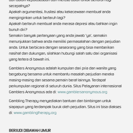
secepatnya?
Apakah argumentasi, frustasi atau kekecewaan membuat anda
menginginkan untuk bertaruh lagi?
Apakah bertaruh membuat anda merasa depresi atau bahkan ingin
bunuh diri?
Semakin banyak pertanyaan yang anda jawab 'ya', semakin
menunjukkan bahwa anda memiliki permasalahan dengan perjudian
anda. Untuk berbicara dengan seseorang yang bisa memberikan
nasihat dan dukungan, silahkan hubungi salah satu dari organisasi
yang tertera di bawah ini.
Gamblers Anonymous adalah kumpulan dari pria dan wanita yang
bergabung bersama untuk membantu masalah perjudian mereka
masing-masing dan sesama pemain berat lainnya. Terdapat
perkumpulan regional di seluruh dunia. Situs Pelayanan internasional
Gamblers Anonymous ada di:
www.gamblersanonymous.org
Gambling Therapy menyediakan bantuan dan bimbingan untuk
siapapun yang terdampak buruk oleh perjudian. Situs ini bisa diakses
di:
www.gamblingtherapy.org
BERJUDI DIBAWAH UMUR