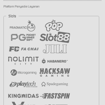
Platform Penyedia Layanan
Slots