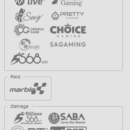
Race
Olahraga