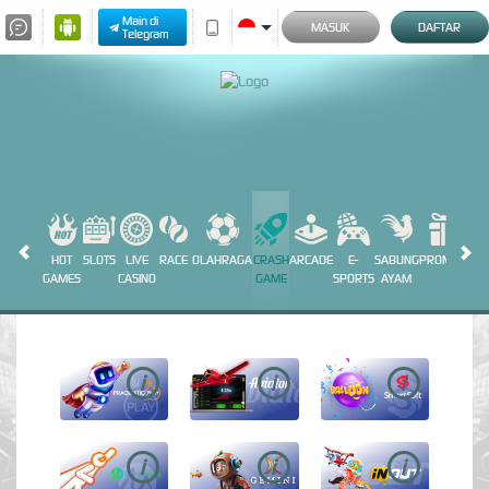
Main di
MASUK
DAFTAR
Telegram
HOT
SLOTS
LIVE
RACE
OLAHRAGA
CRASH
ARCADE
E-
SABUNG
PROMOSI
GAMES
CASINO
GAME
SPORTS
AYAM
i
i
i
i
i
i