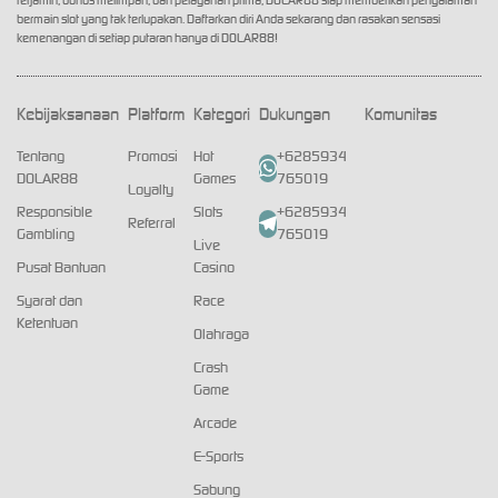
terjamin, bonus melimpah, dan pelayanan prima, DOLAR88 siap memberikan pengalaman
bermain slot yang tak terlupakan. Daftarkan diri Anda sekarang dan rasakan sensasi
kemenangan di setiap putaran hanya di DOLAR88!
Kebijaksanaan
Platform
Kategori
Dukungan
Komunitas
Tentang
Promosi
Hot
+6285934
DOLAR88
Games
765019
Loyalty
Responsible
Slots
+6285934
Referral
Gambling
765019
Live
Pusat Bantuan
Casino
Syarat dan
Race
Ketentuan
Olahraga
Crash
Game
Arcade
E-Sports
Sabung