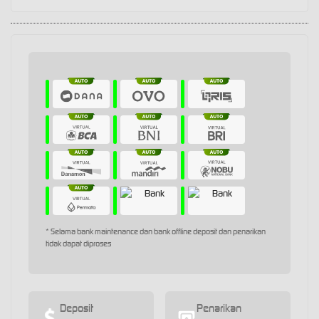
* Selama bank maintenance dan bank offline deposit dan penarikan
tidak dapat diproses
Deposit
Penarikan