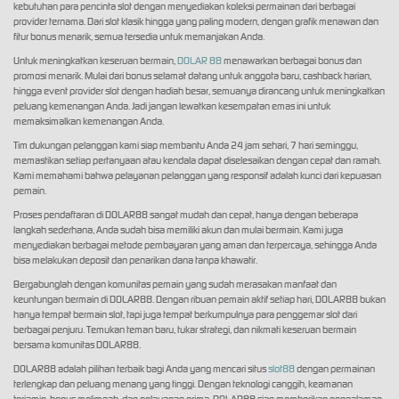
kebutuhan para pencinta slot dengan menyediakan koleksi permainan dari berbagai
provider ternama. Dari slot klasik hingga yang paling modern, dengan grafik menawan dan
fitur bonus menarik, semua tersedia untuk memanjakan Anda.
Untuk meningkatkan keseruan bermain,
DOLAR 88
menawarkan berbagai bonus dan
promosi menarik. Mulai dari bonus selamat datang untuk anggota baru, cashback harian,
hingga event provider slot dengan hadiah besar, semuanya dirancang untuk meningkatkan
peluang kemenangan Anda. Jadi jangan lewatkan kesempatan emas ini untuk
memaksimalkan kemenangan Anda.
Tim dukungan pelanggan kami siap membantu Anda 24 jam sehari, 7 hari seminggu,
memastikan setiap pertanyaan atau kendala dapat diselesaikan dengan cepat dan ramah.
Kami memahami bahwa pelayanan pelanggan yang responsif adalah kunci dari kepuasan
pemain.
Proses pendaftaran di DOLAR88 sangat mudah dan cepat, hanya dengan beberapa
langkah sederhana, Anda sudah bisa memiliki akun dan mulai bermain. Kami juga
menyediakan berbagai metode pembayaran yang aman dan terpercaya, sehingga Anda
bisa melakukan deposit dan penarikan dana tanpa khawatir.
Bergabunglah dengan komunitas pemain yang sudah merasakan manfaat dan
keuntungan bermain di DOLAR88. Dengan ribuan pemain aktif setiap hari, DOLAR88 bukan
hanya tempat bermain slot, tapi juga tempat berkumpulnya para penggemar slot dari
berbagai penjuru. Temukan teman baru, tukar strategi, dan nikmati keseruan bermain
bersama komunitas DOLAR88.
DOLAR88 adalah pilihan terbaik bagi Anda yang mencari situs
slot88
dengan permainan
terlengkap dan peluang menang yang tinggi. Dengan teknologi canggih, keamanan