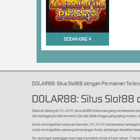
OCEAN KING 4
DOLAR88: Situs Slot88 dengan Permainan Terle
DOLAR88: Situs Slot88
Selamat datang di
DOLAR88
, situs slot88 terkemuka yang menawarkan p
dari berbagai provider ternama. Dari slot klasik hingga yang paling moder
Untuk meningkatkan keseruan bermain,
DOLAR 88
menawarkan berbagai bon
untuk meningkatkan peluang kemenangan Anda. Jadi jangan lewatkan ke
Tim dukungan pelanggan kami siap membantu Anda 24 jam sehari, 7 hari 