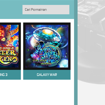
ING 3
GALAXY WAR