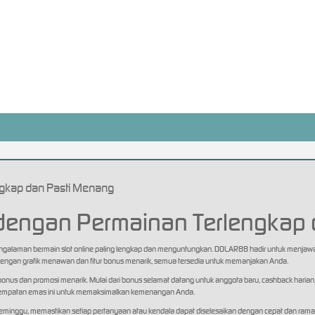
ngkap dan Pasti Menang
 dengan Permainan Terlengkap
engalaman bermain slot online paling lengkap dan menguntungkan. DOLAR88 hadir untuk menjaw
n, dengan grafik menawan dan fitur bonus menarik, semua tersedia untuk memanjakan Anda.
us dan promosi menarik. Mulai dari bonus selamat datang untuk anggota baru, cashback harian,
sempatan emas ini untuk memaksimalkan kemenangan Anda.
seminggu, memastikan setiap pertanyaan atau kendala dapat diselesaikan dengan cepat dan r