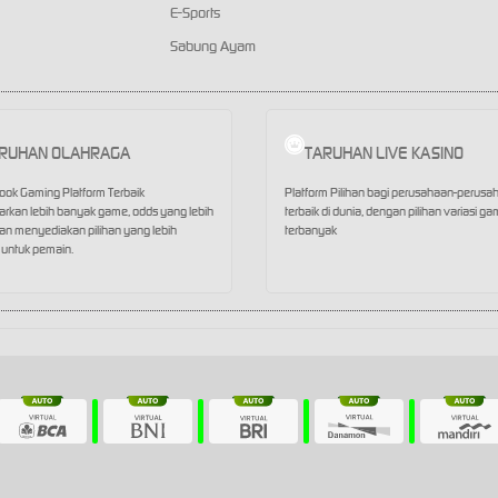
E-Sports
Sabung Ayam
RUHAN OLAHRAGA
TARUHAN LIVE KASINO
ook Gaming Platform Terbaik
Platform Pilihan bagi perusahaan-perusa
kan lebih banyak game, odds yang lebih
terbaik di dunia, dengan pilihan variasi g
 dan menyediakan pilihan yang lebih
terbanyak
untuk pemain.