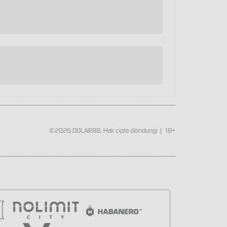
©2026 DOLAR88. Hak cipta dilindungi | 18+