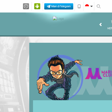
Main di Telegram
HO