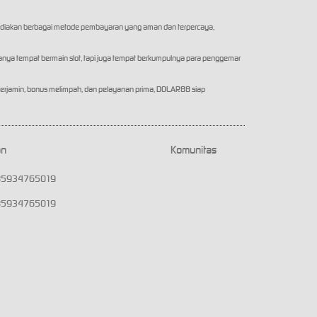
yediakan berbagai metode pembayaran yang aman dan terpercaya,
ya tempat bermain slot, tapi juga tempat berkumpulnya para penggemar
terjamin, bonus melimpah, dan pelayanan prima, DOLAR88 siap
an
Komunitas
85934765019
85934765019