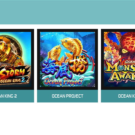
N KING 2
OCEAN PROJECT
OCEAN K