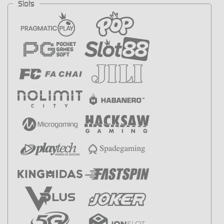
Slots