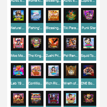
Aztec Empire
Roma Kingdom
Blessing of the Dragon
Aztec Empire 1000
Cupid's Garden
Natural Ace
Fishing's Paradise
Blessing of the Tiger
Tiki Paradise
Punk Star
Moe Moe Cute
The King Joker
Zushi Prime
Pet Ranger
Squid Toon
Lab 19 Mania
Centillion Gods
Rich Rich Water
Wrath of Egypt
ONE Boxing