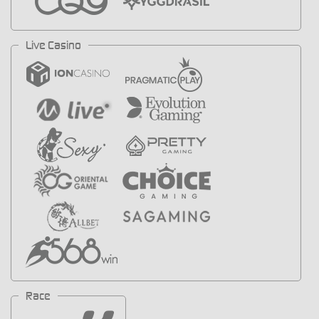
Live Casino
Race