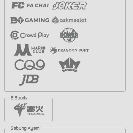
E-Sports
Sabung Ayam