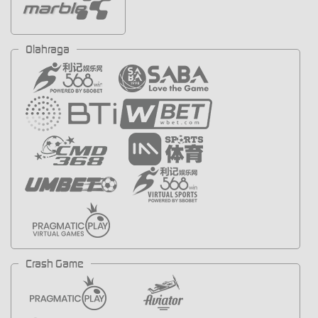
Olahraga
Crash Game