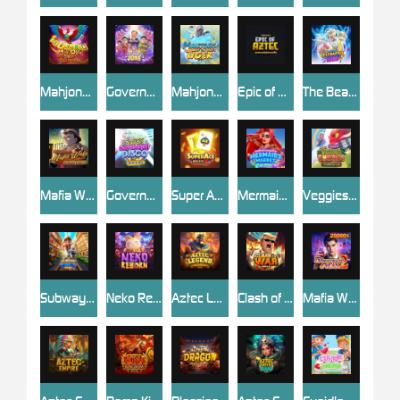
Mahjong of the Phoenix
Government Joke
Mahjong of the White Tiger
Epic of Aztec
The Beat of Olympus 1000
Mafia Ways
Government Disco
Super Ace X
Mermaid's Market
Veggies Bonanza
Subway Runner
Neko Reborn
Aztec Legend
Clash of War
Mafia Ways II : Metro Haven Heist